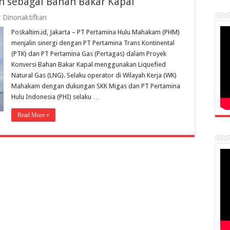
n sebagai Bahan Bakar Kapal
pada
 Dinonaktifkan
Teknologi
Poskaltim.id, Jakarta – PT Pertamina Hulu Mahakam (PHM)
Gas
Dikembangkan
menjalin sinergi dengan PT Pertamina Trans Kontinental
sebagai
(PTK) dan PT Pertamina Gas (Pertagas) dalam Proyek
Bahan
Konversi Bahan Bakar Kapal menggunakan Liquefied
Bakar
Kapal
Natural Gas (LNG). Selaku operator di Wilayah Kerja (WK)
Mahakam dengan dukungan SKK Migas dan PT Pertamina
Hulu Indonesia (PHI) selaku …
Read More »