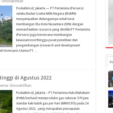
pada
 Dinonaktifkan
Pertamina
Poskaltim.id, Jakarta — PT Pertamina (Persero)
Berencana
Bangun
selaku Badan Usaha Milik Negara (BUMN)
Kawasan
menyampaikan dukungannya untuk turut
Resort
membangun Ibu Kota Nusantara (IKN) dengan
Hingga
Pusat
memanfaatkan resource yang dimiliki.PT Pertamina
Research
(Persero) juga berencana membangun
and
kawasanresorthingga pusat penelitian dan
Development
di
pengembangan (research and development
IKN
oleh Komisaris Utama PT …
Re
tinggi di Agustus 2022
pada
entar Dinonaktifkan
PHM
Poskaltim.id, Jakarta – PT Pertamina Hulu Mahakam
Capai
Produksi
(PHM) berhasil memproduksi gas sebesar 570 juta
Gas
standar kaki kubik gas per hari (MMSCFD) pada 24
Tertinggi
Agustus 2022. yang merupakan pencapaian
di