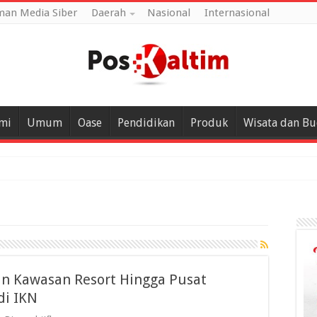
an Media Siber
Daerah
Nasional
Internasional
mi
Umum
Oase
Pendidikan
Produk
Wisata dan B
n Kawasan Resort Hingga Pusat
di IKN