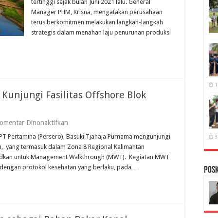
Agustus
tertinggi sejak bulan Juni 2021 lalu. General
2022
Manager PHM, Krisna, mengatakan perusahaan
terus berkomitmen melakukan langkah-langkah
strategis dalam menahan laju penurunan produksi
1
Kunjungi Fasilitas Offshore Blok
pada
omentar Dinonaktifkan
Dewan
PT Pertamina (Persero), Basuki Tjahaja Purnama mengunjungi
Komisaris
3
Pertamina
m, yang termasuk dalam Zona 8 Regional Kalimantan
Kunjungi
sudkan untuk Management Walkthrough (MWT). Kegiatan MWT
Fasilitas
ai dengan protokol kesehatan yang berlaku, pada …
Offshore
PosK
Blok
Mahakam