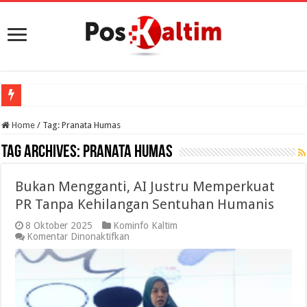
Home
/
Tag:
Pranata Humas
Tag Archives:
Pranata Humas
Bukan Mengganti, AI Justru Memperkuat
PR Tanpa Kehilangan Sentuhan Humanis
8 Oktober 2025
Kominfo Kaltim
pada
Komentar Dinonaktifkan
Bukan
Mengganti,
AI
Justru
Memperkuat
PR