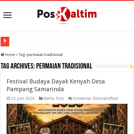
Home
/
Tag:
permaian tradisional
Tag Archives:
permaian tradisional
Festival Budaya Dayak Kenyah Desa
Pampang Samarinda
pada
25 Juni 2026
Berita Foto
Komentar Dinonaktifkan
Festival
Budaya
Dayak
Kenyah
Desa
Pampan
Samarin