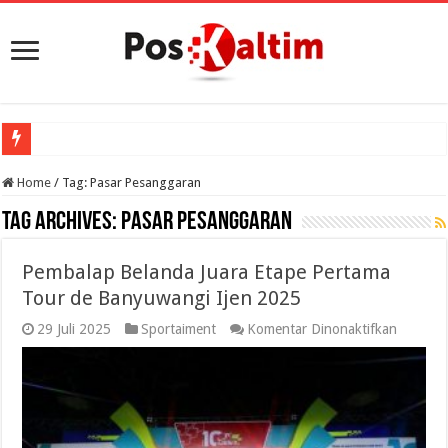
Home
/
Tag:
Pasar Pesanggaran
Tag Archives:
Pasar Pesanggaran
Pembalap Belanda Juara Etape Pertama
Tour de Banyuwangi Ijen 2025
pada
29 Juli 2025
Sportaiment
Komentar Dinonaktifkan
Pembal
Belanda
Juara
Etape
Pertama
Tour
de