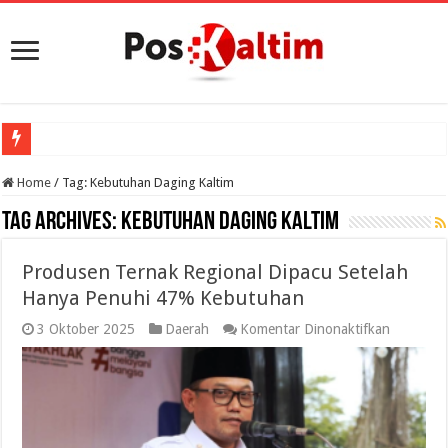
Home
/
Tag:
Kebutuhan Daging Kaltim
Tag Archives:
Kebutuhan Daging Kaltim
Produsen Ternak Regional Dipacu Setelah
Hanya Penuhi 47% Kebutuhan
pada
3 Oktober 2025
Daerah
Komentar Dinonaktifkan
Produse
Ternak
Regional
Dipacu
Setelah
Hanya
Penuhi