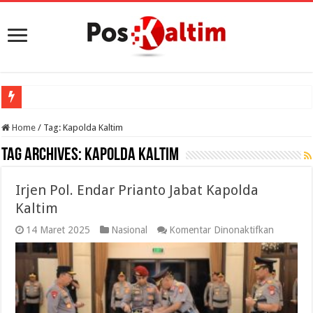
Home
/
Tag:
Kapolda Kaltim
Tag Archives:
Kapolda Kaltim
Irjen Pol. Endar Prianto Jabat Kapolda
Kaltim
pada
14 Maret 2025
Nasional
Komentar Dinonaktifkan
Irjen
Pol.
Endar
Prianto
Jabat
Kapolda
Kaltim