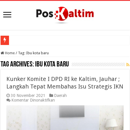
Home
/
Tag:
Ibu kota baru
Tag Archives:
Ibu kota baru
Kunker Komite I DPD RI ke Kaltim, Jauhar ;
Langkah Tepat Membahas Isu Strategis IKN
30 November 2021
Daerah
pada
Komentar Dinonaktifkan
Kunker
Komite
I
DPD
RI
ke