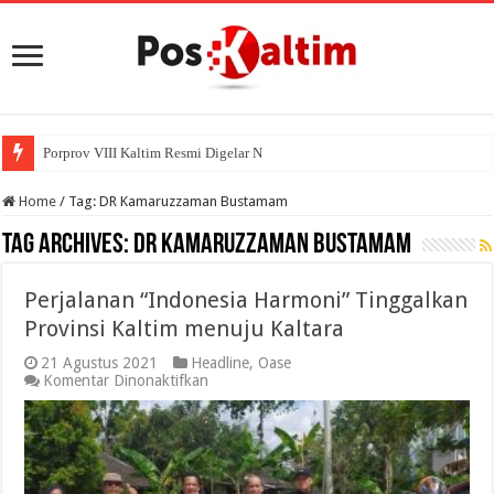
Porprov VIII Kaltim Resmi Digelar November 2
Home
/
Tag:
DR Kamaruzzaman Bustamam
Tag Archives:
DR Kamaruzzaman Bustamam
Perjalanan “Indonesia Harmoni” Tinggalkan
Provinsi Kaltim menuju Kaltara
21 Agustus 2021
Headline
,
Oase
pada
Komentar Dinonaktifkan
Perjalanan
“Indonesia
Harmoni”
Tinggalkan
Provinsi
Kaltim