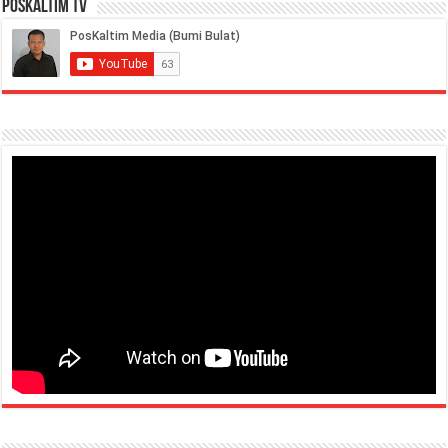
PosKaltim TV