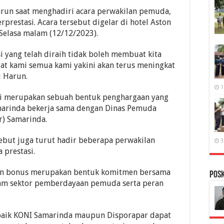
arun saat menghadiri acara perwakilan pemuda,
rprestasi. Acara tersebut digelar di hotel Aston
Selasa malam (12/12/2023).
i yang telah diraih tidak boleh membuat kita
at kami semua kami yakini akan terus meningkat
i Harun.
1
ni merupakan sebuah bentuk penghargaan yang
marinda bekerja sama dengan Dinas Pemuda
r) Samarinda.
sebut juga turut hadir beberapa perwakilan
3
 prestasi.
ian bonus merupakan bentuk komitmen bersama
PosK
am sektor pemberdayaan pemuda serta peran
baik KONI Samarinda maupun Disporapar dapat