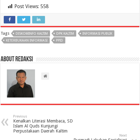
Post Views:
558
Tags
DISKOMINFO KALTIM
DPK KALTIM
INFORMASI PUBLIK
KETERBUKAAN INFORMASI
PPID
About Redaksi
Previous
Kenalkan Literasi Membaca, SD
Islam Al Quds Kunjungi
Perpustakaan Daerah Kaltim
Next