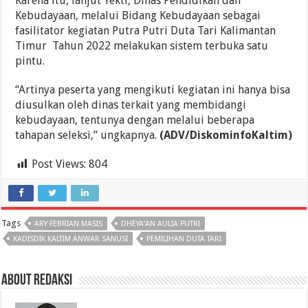
Karena itu, lanjut Yekti, Dinas Pendidikan dan
Kebudayaan, melalui Bidang Kebudayaan sebagai
fasilitator kegiatan Putra Putri Duta Tari Kalimantan
Timur Tahun 2022 melakukan sistem terbuka satu
pintu.
“Artinya peserta yang mengikuti kegiatan ini hanya bisa
diusulkan oleh dinas terkait yang membidangi
kebudayaan, tentunya dengan melalui beberapa
tahapan seleksi,” ungkapnya.
(ADV/DiskominfoKaltim)
Post Views:
804
Tags
ARY FEBRIAN MASIS
DHEYA’AN AULIA PUTRI
KADISDIK KALTIM ANWAR SANUSI
PEMILIHAN DUTA TARI
About Redaksi