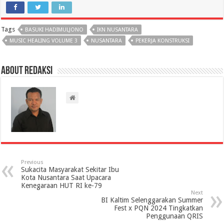
Tags
BASUKI HADIMULJONO
IKN NUSANTARA
MUSIC HEALING VOLUME 3
NUSANTARA
PEKERJA KONSTRUKSI
About Redaksi
Previous
Sukacita Masyarakat Sekitar Ibu
Kota Nusantara Saat Upacara
Kenegaraan HUT RI ke-79
Next
BI Kaltim Selenggarakan Summer
Fest x PQN 2024 Tingkatkan
Penggunaan QRIS