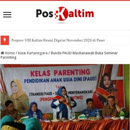
Porprov VIII Kaltim Resmi Digelar November 2026 di Paser
Home
/
Kutai Kartanegara
/
Bunda PAUD Maslianawati Buka Seminar
Parenting