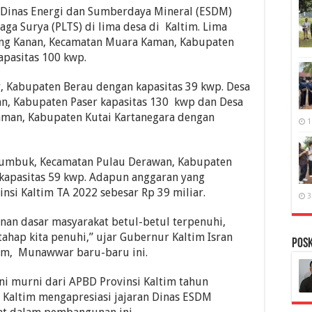
 Dinas Energi dan Sumberdaya Mineral (ESDM)
a Surya (PLTS) di lima desa di Kaltim. Lima
ng Kanan, Kecamatan Muara Kaman, Kabupaten
apasitas 100 kwp.
, Kabupaten Berau dengan kapasitas 39 kwp. Desa
n, Kabupaten Paser kapasitas 130 kwp dan Desa
man, Kabupaten Kutai Kartanegara dengan
1
atumbuk, Kecamatan Pulau Derawan, Kabupaten
rkapasitas 59 kwp. Adapun anggaran yang
nsi Kaltim TA 2022 sebesar Rp 39 miliar.
3
anan dasar masyarakat betul-betul terpenuhi,
rtahap kita penuhi,” ujar Gubernur Kaltim Isran
PosK
im, Munawwar baru-baru ini.
ni murni dari APBD Provinsi Kaltim tahun
 Kaltim mengapresiasi jajaran Dinas ESDM