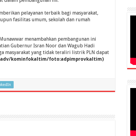
at dalam pembangunan ini.
berikan pelayanan terbaik bagi masyarakat,
aupun fasilitas umum, sekolah dan rumah
im Munawwar menambahkan pembangunan ini
atian Gubernur Isran Noor dan Wagub Hadi
 masyarakat yang tidak teraliri listrik PLN dapat
l/adv/kominfokaltim/foto:adpimprovkaltim)
nkedIn