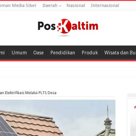
oman Media Siber
Daerah
Nasional
Internasional
mi
Umum
Oase
Pendidikan
Produk
Wisata dan B
an Elektrifikasi Melalui PLTS Desa