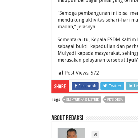
maupun berbagai pihak yang terlib
“Semoga pembangunan ini bisa mem
mendukung aktivitas sehari-hari m
ibadah,” jelasnya.
Sementara itu, Kepala ESDM Kalt
sebagai bukti kepedulian dan perh
Mulyadi kepada masyarakat, sehingga
merasakan pelayanan tersebut
.(yu
Post Views:
572
Facebook
Twitter
Li
Share
Tags
ELEKTRIFIKASI LISTRIK
PLTS DESA
About Redaksi