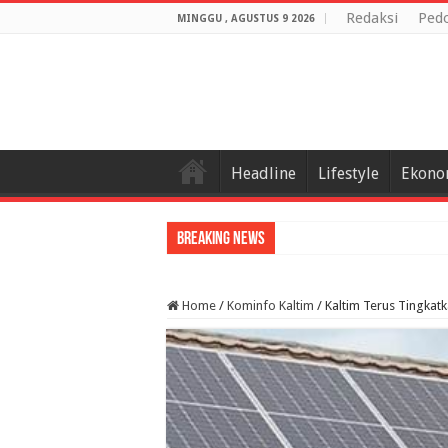
Redaksi
Ped
MINGGU , AGUSTUS 9 2026
Headline
Lifestyle
Ekono
Breaking News
Home
/
Kominfo Kaltim
/
Kaltim Terus Tingkatk