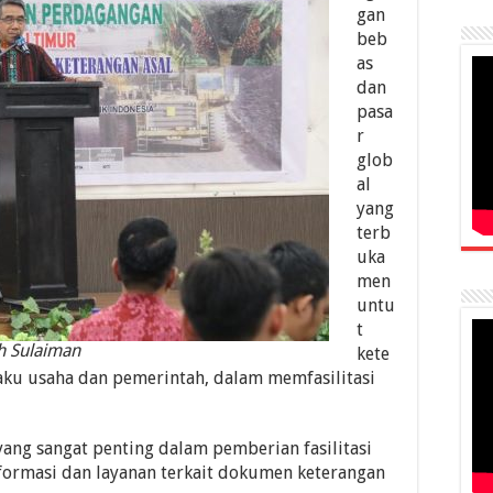
gan
beb
as
dan
pasa
r
glob
al
yang
terb
uka
men
untu
t
ah Sulaiman
kete
aku usaha dan pemerintah, dalam memfasilitasi
ang sangat penting dalam pemberian fasilitasi
ormasi dan layanan terkait dokumen keterangan