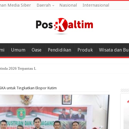
an Media Siber
Daerah
Nasional
Internasional
mi
Umum
Oase
Pendidikan
Produk
Wisata dan B
rinda 2026 Terpantau Landai, Penumpang Terurai k
PSKA untuk Tingkatkan Ekspor Kutim