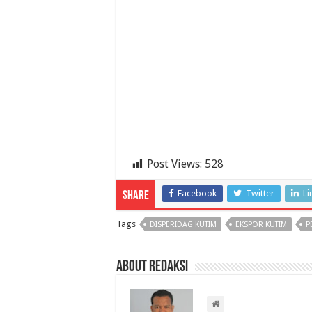
Post Views:
528
Facebook
Twitter
Li
Share
Tags
DISPERIDAG KUTIM
EKSPOR KUTIM
P
About Redaksi