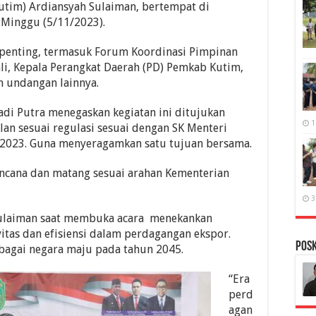
utim) Ardiansyah Sulaiman, bertempat di
 Minggu (5/11/2023).
t penting, termasuk Forum Koordinasi Pimpinan
hli, Kepala Perangkat Daerah (PD) Pemkab Kutim,
n undangan lainnya.
adi Putra menegaskan kegiatan ini ditujukan
1
an sesuai regulasi sesuai dengan SK Menteri
2023. Guna menyeragamkan satu tujuan bersama.
encana dan matang sesuai arahan Kementerian
3
 Sulaiman saat membuka acara menekankan
tas dan efisiensi dalam perdagangan ekspor.
PosK
bagai negara maju pada tahun 2045.
“Era
perd
agan