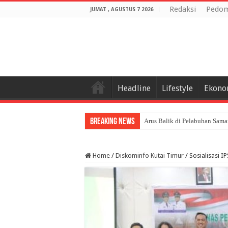
Redaksi
Pedom
JUMAT , AGUSTUS 7 2026
Headline
Lifestyle
Ekono
Breaking News
Arus Balik di Pelabuhan Sama
Home
/
Diskominfo Kutai Timur
/
Sosialisasi I