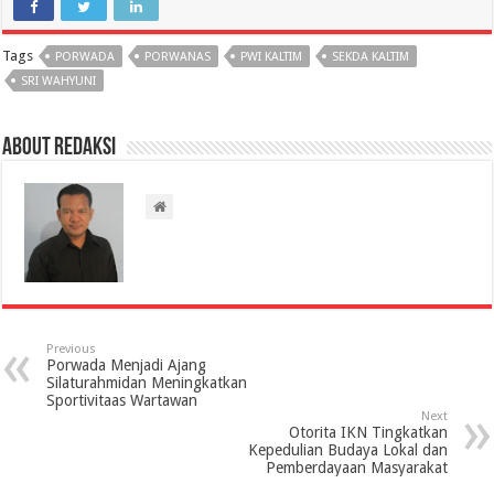
Tags
PORWADA
PORWANAS
PWI KALTIM
SEKDA KALTIM
SRI WAHYUNI
About Redaksi
Previous
Porwada Menjadi Ajang
Silaturahmidan Meningkatkan
Sportivitaas Wartawan
Next
Otorita IKN Tingkatkan
Kepedulian Budaya Lokal dan
Pemberdayaan Masyarakat