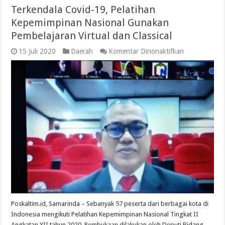
Terkendala Covid-19, Pelatihan
Kepemimpinan Nasional Gunakan
Pembelajaran Virtual dan Classical
pada
15 Juli 2020
Daerah
Komentar Dinonaktifkan
Terkendala
Covid-
19,
Pelatihan
Kepemimpina
Nasional
Gunakan
Pembelajaran
Virtual
dan
Classical
Poskaltim.id, Samarinda – Sebanyak 57 peserta dari berbagai kota di
Indonesia mengikuti Pelatihan Kepemimpinan Nasional Tingkat II
Angkatan XII tahun 2020. Pembukaan dilakukan oleh Deputi Bidang